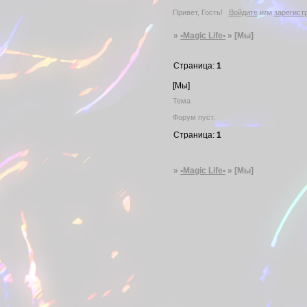
Привет, Гость!
Войдите
или
зарегист
»
•Magic Life•
»
[Мы]
Страница:
1
[Мы]
Тема
Форум пуст.
Страница:
1
»
•Magic Life•
»
[Мы]