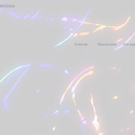
рируйтесь
.
Ответов
Просмотров
Послед